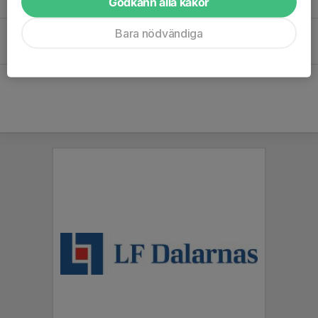
Godkänn alla kakor
27 apr 2025
0
Bara nödvändiga
Borlänge Tour
5 jun 2024
0