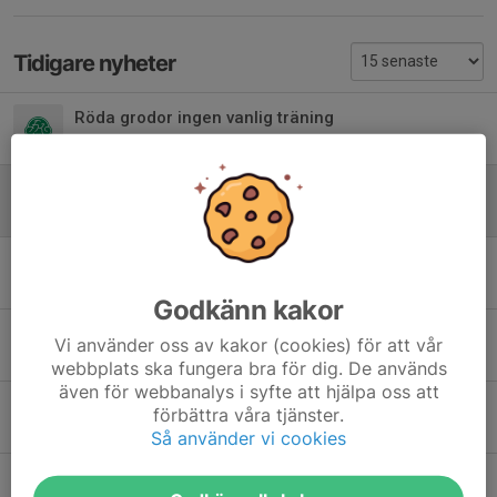
Tidigare nyheter
Röda grodor ingen vanlig träning
3 jun, 16:53
0
Inställd träning 13/5
12 maj, 21:16
0
Träningstävling Bergebo onsdag 6/5
5 maj, 21:53
0
Godkänn kakor
Avslutning cykling 29/9 Stångtjärn
Vi använder oss av kakor (cookies) för att vår
28 sep 2025
0
webbplats ska fungera bra för dig. De används
även för webbanalys i syfte att hjälpa oss att
Tävlingar Lugnet Xco, Borlänge Tour och träningstävling
förbättra våra tjänster.
26 maj 2025
0
Så använder vi cookies
Cykling Falu CK Blå Grodor