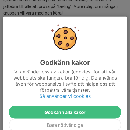
jättebra tillfälle att prova på ”tävling”. Vore roligt om många i
gruppen vill vara med och köra!
Information om licenser, ersättning och anmälan till tävlingar
hittar ni på länken.
https://www.svenskalag.se/faluck/sida/92207/anmalan-till-
tavling
Hälsningar
Godkänn kakor
Ledarna i blå grodor
Vi använder oss av kakor (cookies) för att vår
webbplats ska fungera bra för dig. De används
Dela nyhet
även för webbanalys i syfte att hjälpa oss att
förbättra våra tjänster.
Så använder vi cookies
Tidigare nyheter
Godkänn alla kakor
Röda grodor ingen vanlig träning
Bara nödvändiga
3 jun, 16:53
0