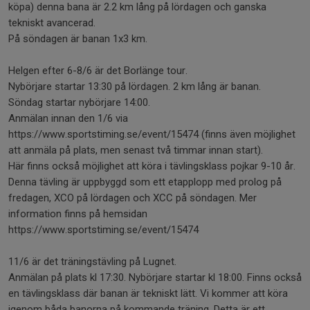
köpa) denna bana är 2.2 km lång på lördagen och ganska
tekniskt avancerad.
På söndagen är banan 1x3 km.
Helgen efter 6-8/6 är det Borlänge tour.
Nybörjare startar 13:30 på lördagen. 2 km lång är banan.
Söndag startar nybörjare 14:00.
Anmälan innan den 1/6 via
https://www.sportstiming.se/event/15474 (finns även möjlighet
att anmäla på plats, men senast två timmar innan start).
Här finns också möjlighet att köra i tävlingsklass pojkar 9-10 år.
Denna tävling är uppbyggd som ett etapplopp med prolog på
fredagen, XCO på lördagen och XCC på söndagen. Mer
information finns på hemsidan
https://www.sportstiming.se/event/15474
11/6 är det träningstävling på Lugnet.
Anmälan på plats kl 17:30. Nybörjare startar kl 18:00. Finns också
en tävlingsklass där banan är tekniskt lätt. Vi kommer att köra
igenom båda banorna på kommande träning. Detta är ett