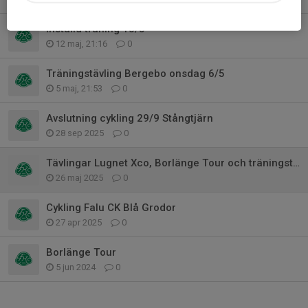
Inställd träning 13/5
12 maj, 21:16
0
Träningstävling Bergebo onsdag 6/5
5 maj, 21:53
0
Avslutning cykling 29/9 Stångtjärn
28 sep 2025
0
Tävlingar Lugnet Xco, Borlänge Tour och träningstävling
26 maj 2025
0
Cykling Falu CK Blå Grodor
27 apr 2025
0
Borlänge Tour
5 jun 2024
0