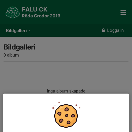
FALU CK
Röda Grodor 2016
Logga in
Bildgalleri
Bildgalleri
0 album
Inga album skapade