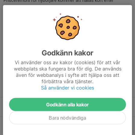
Prisceremoni för nybörjare kommer att hållas kort efter
samtligas målgång för respektive dag i vid ceremonivagnen.
Mer information
Länkar till event med information om de olika klasserna och
starttider:
Borlänge Tour:
https://www.borlangetour.se/
Godkänn kakor
Dela nyhet
Vi använder oss av kakor (cookies) för att vår
webbplats ska fungera bra för dig. De används
även för webbanalys i syfte att hjälpa oss att
förbättra våra tjänster.
Så använder vi cookies
Tidigare nyheter
Röda grodor ingen vanlig träning
Godkänn alla kakor
3 jun, 16:53
0
Bara nödvändiga
Inställd träning 13/5
12 maj, 21:16
0