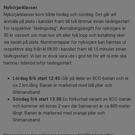
Nybörjarklasser
Nybörjarklasser körs både lördag och söndag. Det går att
anmäla på plats i kansliet fram till två timmar innan tävlingsstart
för respektive "tävlingsdag". Anmälningsavgift för nybörjare är
50 kr oavsett om man kör ett eller två lopp och betalning sker
via swish på plats. Nummerlappar för nybörjare kan hämtas ut
respektive dag från kl 08:00 i kansliet fram till 15 minuter innan
tävlingsstart. Vi ber er dock vara ute i god tid för att ni inte ska
hamna i tidsnöd inför tävlingsstart.
Lördag 8/6 start 12:45
Går på delar av XCO-banan och är
ca 2 km lång. Banan är markerad med blå pilar och
Shimanoband.
Söndag 9/6 start 13:30
En förkortad variant av XCO-banan
och kommer att köras 2 varv där banvarvet är ca 800 meter
långt. Banan är markerad med orange pilar och
Shimanoband.