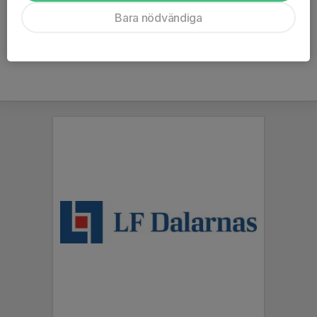
De grupper som tränar två dagar i veckan tränar även på
Bara nödvändiga
onsdagar 18:00-19:30.