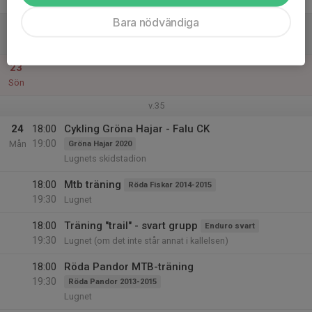
Fre
Bara nödvändiga
22
Lör
23
Sön
v.35
24
18:00
Cykling Gröna Hajar - Falu CK
19:00
Mån
Gröna Hajar 2020
Lugnets skidstadion
18:00
Mtb träning
Röda Fiskar 2014-2015
19:30
Lugnet
18:00
Träning "trail" - svart grupp
Enduro svart
19:30
Lugnet (om det inte står annat i kallelsen)
18:00
Röda Pandor MTB-träning
19:30
Röda Pandor 2013-2015
Lugnet