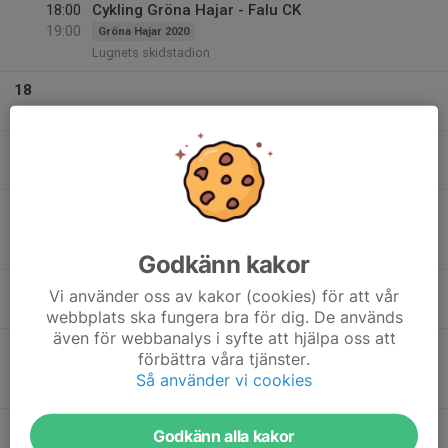
18:00
Cykling Gröna Hajar - Falu CK
19:00
Gröna Hajar 2020
Lugnets skidstadion
18
Tis
19
18:00
Träning
Lila Pumor 2008-2010
19:30
Ons
Lugnet
18:00
Röda Pandor MTB-träning
19:30
Röda Pandor 2013-2015
Lugnet
Godkänn kakor
20
18:00
Träning Källviksbacken
Enduro svart
Vi använder oss av kakor (cookies) för att vår
19:30
Tor
Källviksbacken
webbplats ska fungera bra för dig. De används
även för webbanalys i syfte att hjälpa oss att
18:00
Torsdagsträning Källviken- röd grupp
förbättra våra tjänster.
19:30
Enduro röd
Så använder vi cookies
Källviksbacken
21
Godkänn alla kakor