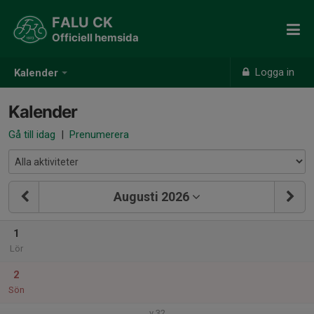
FALU CK
Officiell hemsida
Logga in
Kalender
Kalender
Gå till idag
|
Prenumerera
Augusti 2026
1
Lör
2
Sön
v.32