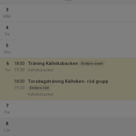
3
Mån
4
Tis
5
Ons
6
18:00
Träning Källviksbacken
Enduro svart
19:30
Tor
Källviksbacken
18:00
Torsdagsträning Källviken- röd grupp
19:30
Enduro röd
Källviksbacken
7
Fre
8
Lör