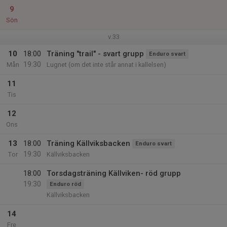
9
Sön
v.33
10
18:00
Träning "trail" - svart grupp
Enduro svart
19:30
Mån
Lugnet (om det inte står annat i kallelsen)
11
Tis
12
Ons
13
18:00
Träning Källviksbacken
Enduro svart
19:30
Tor
Källviksbacken
18:00
Torsdagsträning Källviken- röd grupp
19:30
Enduro röd
Källviksbacken
14
Fre