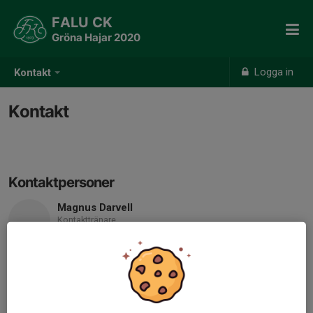
FALU CK
Gröna Hajar 2020
Logga in
Kontakt
Kontakt
Kontaktpersoner
Magnus Darvell
Kontakttränare
Mobil visas bara för inloggade
E-post visas bara för inloggade