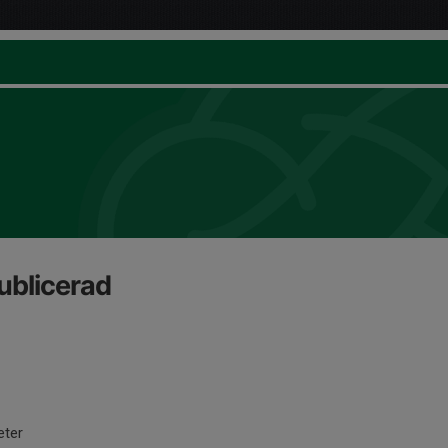
ublicerad
eter