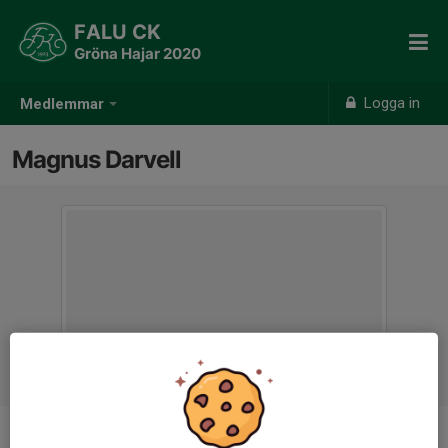
FALU CK
Gröna Hajar 2020
Logga in
Medlemmar
Magnus Darvell
Titel
Kontakttränare