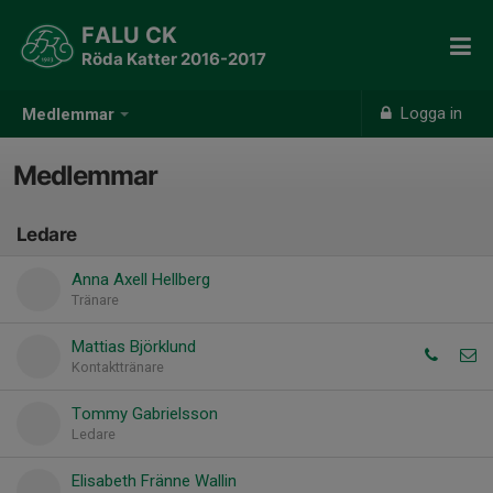
FALU CK
Röda Katter 2016-2017
Logga in
Medlemmar
Medlemmar
Ledare
Anna Axell Hellberg
Tränare
Mattias Björklund
Kontakttränare
Tommy Gabrielsson
Ledare
Elisabeth Fränne Wallin