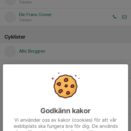
Tränare
Elin Frans Croner
Tränare
Cyklister
Allis Berggren
Astrid Fränne Wallin
Astrid Lindkvist
Dolt namn
Godkänn kakor
Vi använder oss av kakor (cookies) för att vår
Lilly Waldehag
webbplats ska fungera bra för dig. De används