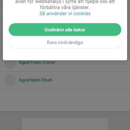
även för webbanalys i syfte att hjälpa oss att
förbättra våra tjänster.
Lyke Bodare
Så använder vi cookies
Malvina Händemark
Godkänn alla kakor
Bara nödvändiga
Märta Hellberg
Sigrid Frans Croner
Sigrid Melin Etnell