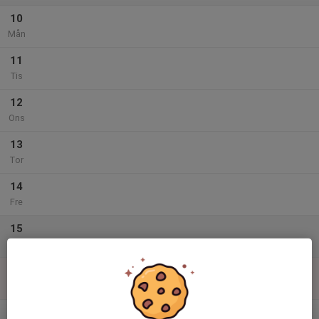
10
Mån
11
Tis
12
Ons
13
Tor
14
Fre
15
Lör
16
Sön
v.34