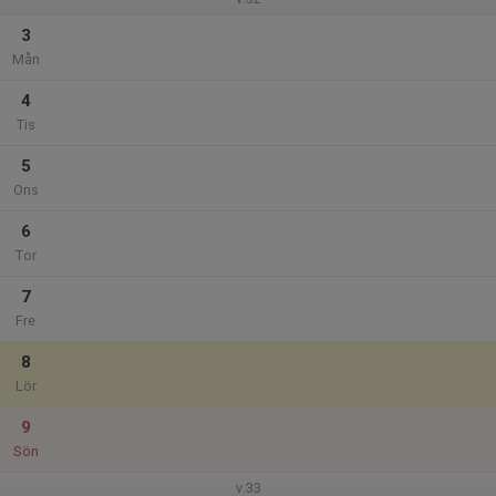
3
Mån
4
Tis
5
Ons
6
Tor
7
Fre
8
Lör
9
Sön
v.33