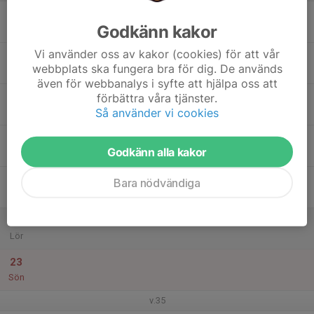
17
Godkänn kakor
Mån
Vi använder oss av kakor (cookies) för att vår
18
webbplats ska fungera bra för dig. De används
Tis
även för webbanalys i syfte att hjälpa oss att
19
förbättra våra tjänster.
Så använder vi cookies
Ons
20
Godkänn alla kakor
Tor
21
Bara nödvändiga
Fre
22
Lör
23
Sön
v.35