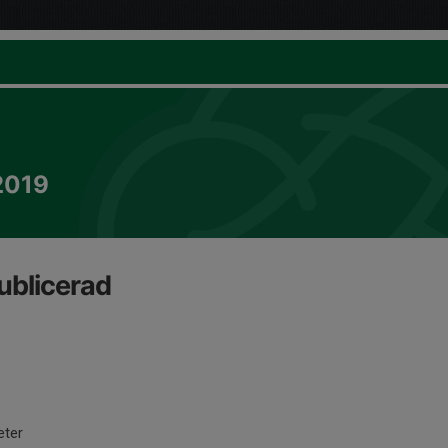
2019
ublicerad
eter