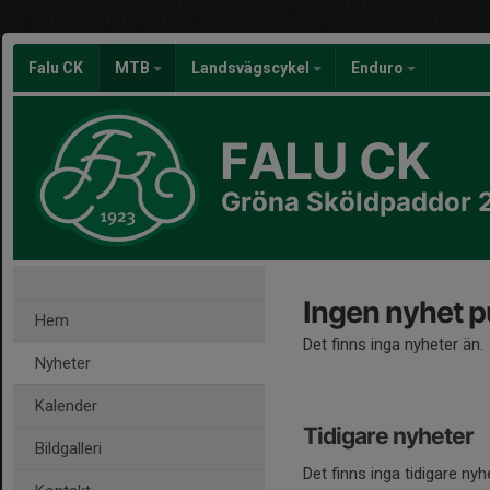
Falu CK
MTB
Landsvägscykel
Enduro
FALU CK
Gröna Sköldpaddor 
Ingen nyhet p
Hem
Det finns inga nyheter än.
Nyheter
Kalender
Tidigare nyheter
Bildgalleri
Det finns inga tidigare nyh