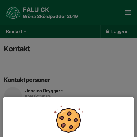
FALU CK
Gröna Sköldpaddor 2019
Logga in
Kontakt
Kontakt
Kontaktpersoner
Jessica Bryggare
Kontakttränare
070-238 30 04
jessica_bryggare@yahoo.se