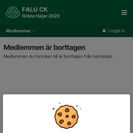
FALU CK
Gröna Hajar 2020
Logga in
Medlemmar
Medlemmen är borttagen
Medlemmen du försöker nå är borttagen från hemsidan.