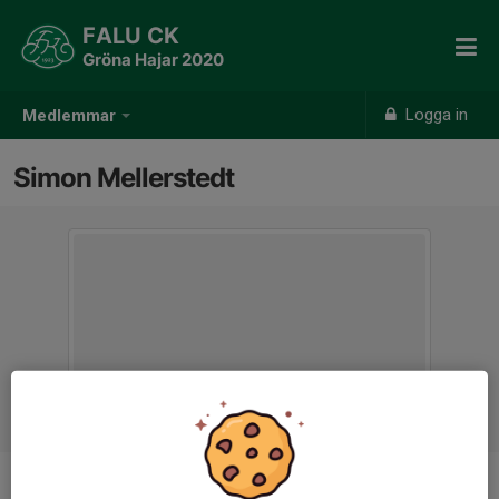
FALU CK
Gröna Hajar 2020
Logga in
Medlemmar
Simon Mellerstedt
Titel
Hjälptränare