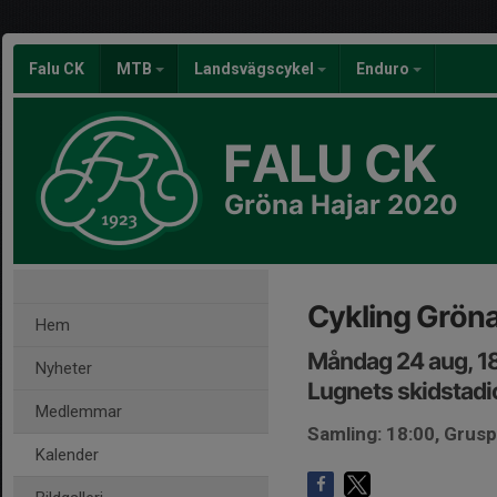
Falu CK
MTB
Landsvägscykel
Enduro
FALU CK
Gröna Hajar 2020
Cykling Gröna
Hem
Måndag 24 aug, 1
Nyheter
Lugnets skidstadi
Medlemmar
Samling: 18:00, Grus
Kalender