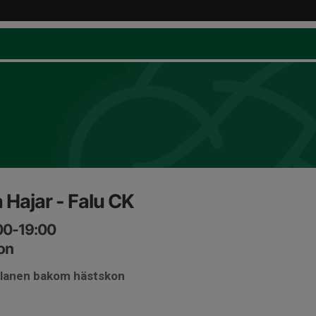
 Hajar - Falu CK
00-19:00
on
planen bakom hästskon