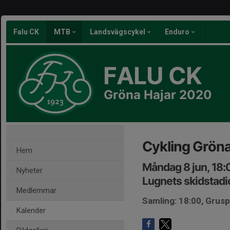
Falu CK
MTB
Landsvägscykel
Enduro
FALU CK
Gröna Hajar 2020
Cykling Gröna
Hem
Måndag 8 jun, 18:
Nyheter
Lugnets skidstadi
Medlemmar
Samling: 18:00, Grus
Kalender