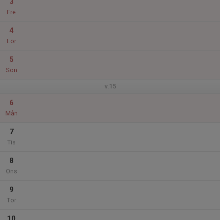
3
Fre
4
Lör
5
Sön
v.15
6
Mån
7
Tis
8
Ons
9
Tor
10