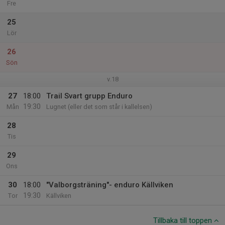
Fre
25
Lör
26
Sön
v.18
27
18:00
Trail Svart grupp Enduro
19:30
Mån
Lugnet (eller det som står i kallelsen)
28
Tis
29
Ons
30
18:00
"Valborgsträning"- enduro Källviken
19:30
Tor
Källviken
Tillbaka till toppen