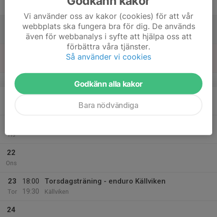
Godkänn kakor
Fre
Vi använder oss av kakor (cookies) för att vår
18
webbplats ska fungera bra för dig. De används
Lör
även för webbanalys i syfte att hjälpa oss att
förbättra våra tjänster.
19
Så använder vi cookies
Sön
v.17
Godkänn alla kakor
20
18:00
Trail Svart grupp Enduro
Bara nödvändiga
19:30
Mån
Lugnet (eller det som står i kallelsen)
21
Tis
22
Ons
23
18:00
Torsdagsträning - enduro Källviken
19:30
Tor
Källviken
24