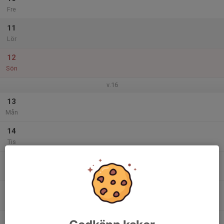
Fre
11
Lör
12
Sön
v.16
13
Mån
14
Tis
15
Ons
16
Tor
17