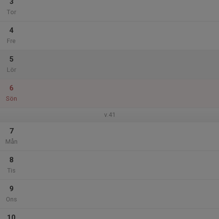
3
Tor
4
Fre
5
Lör
6
Sön
v.41
7
Mån
8
Tis
9
Ons
10