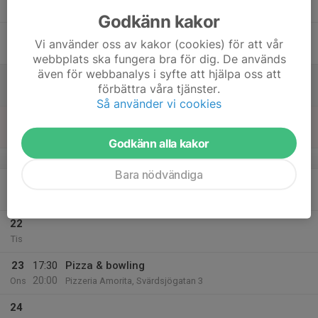
Tor
Godkänn kakor
18
Vi använder oss av kakor (cookies) för att vår
Fre
webbplats ska fungera bra för dig. De används
även för webbanalys i syfte att hjälpa oss att
19
förbättra våra tjänster.
Lör
Så använder vi cookies
20
Sön
Godkänn alla kakor
v.43
Bara nödvändiga
21
Mån
22
Tis
23
17:30
Pizza & bowling
20:00
Ons
Pizzeria Amorita, Svärdsjögatan 3
24