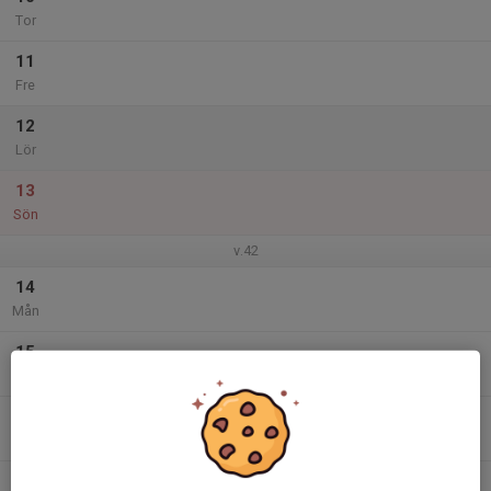
Tor
11
Fre
12
Lör
13
Sön
v.42
14
Mån
15
Tis
16
Ons
17