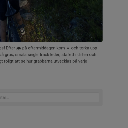
dags! Efter 🌧️ på eftermiddagen kom ☀️ och torka upp
å grus, smala single track leder, stafett i dirten och
gt roligt att se hur grabbarna utvecklas på varje