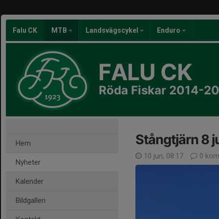
Falu CK
MTB
Landsvägscykel
Enduro
FALU CK
Röda Fiskar 2014-2
Stångtjärn 8 j
Hem
10 jun, 08:17
0 kom
Nyheter
Kalender
Bildgalleri