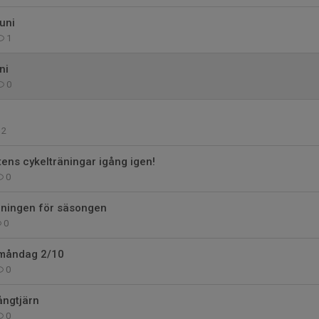
uni
1
ni
0
2
tens cykelträningar igång igen!
0
äningen för säsongen
0
 måndag 2/10
0
ångtjärn
0