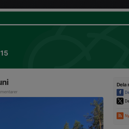
015
uni
Dela 
mentarer
De
De
Ny