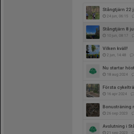
Stångtjärn 22 j
24 jun, 06:15
Stångtjärn 8 ju
10 jun, 08:17
Vilken kväll!
2 jun, 14:48
Nu startar hös
18 aug 2024
Första cykeltr
16 apr 2024
Bonusträning
26 sep 2023
Avslutning i St
21 sep 2023