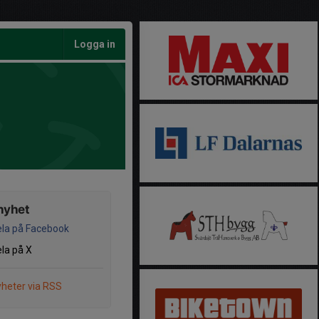
Logga in
nyhet
la på Facebook
la på X
heter via RSS