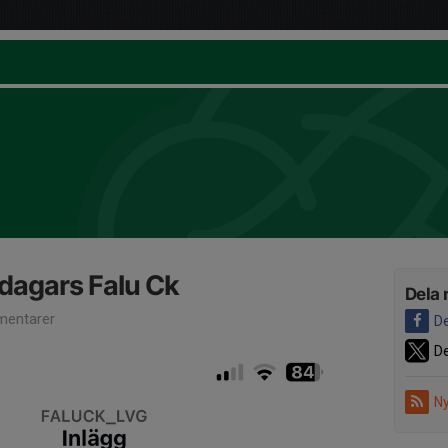
dagars Falu Ck
Dela 
entarer
De
De
Ny