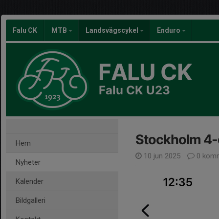
Falu CK
MTB
Landsvägscykel
Enduro
FALU CK
Falu CK U23
Stockholm 4-
Hem
10 jun 2025
0 komm
Nyheter
Kalender
Bildgalleri