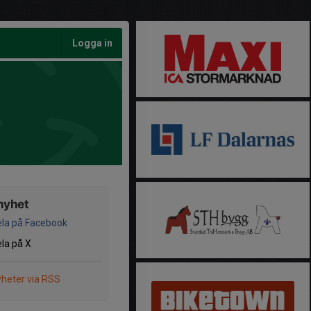
Logga in
nyhet
la på Facebook
la på X
heter via RSS