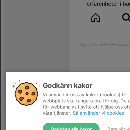
Topp 3 efter 4-dagars tävlande
Tidigare nyheter
Godkänn kakor
Stockholm 4-d
Vi använder oss av kakor (cookies) för 
10 jun 2025
webbplats ska fungera bra för dig. De
för webbanalys i syfte att hjälpa oss at
våra tjänster.
Så använder vi cookies
Godkänn alla kakor
Bara nödv