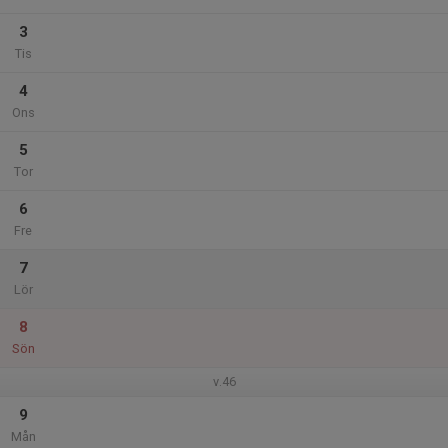
3
Tis
4
Ons
5
Tor
6
Fre
7
Lör
8
Sön
v.46
9
Mån