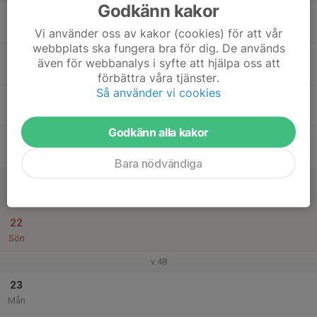
Godkänn kakor
17
Tis
Vi använder oss av kakor (cookies) för att vår
webbplats ska fungera bra för dig. De används
18
även för webbanalys i syfte att hjälpa oss att
Ons
förbättra våra tjänster.
Så använder vi cookies
19
Tor
Godkänn alla kakor
20
Fre
Bara nödvändiga
21
Lör
22
Sön
v.48
23
Mån