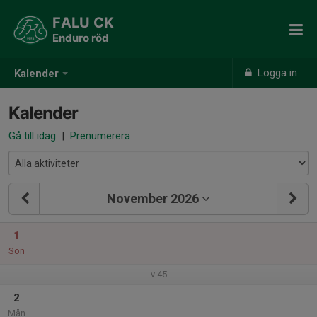
FALU CK
Enduro röd
Logga in
Kalender
Kalender
Gå till idag
|
Prenumerera
November 2026
1
Sön
v.45
2
Mån