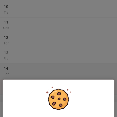
10
Tis
11
Ons
12
Tor
13
Fre
14
Lör
15
Sön
v.47
16
Mån