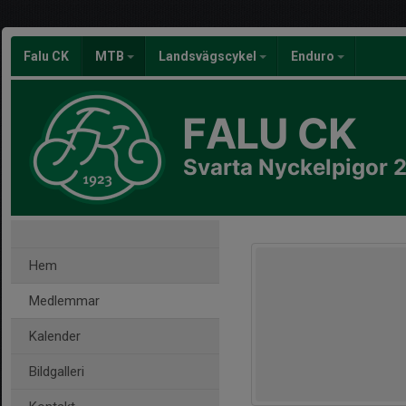
Falu CK
MTB
Landsvägscykel
Enduro
FALU CK
Svarta Nyckelpigor 
Hem
Medlemmar
Kalender
Bildgalleri