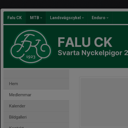
Falu CK
MTB
Landsvägscykel
Enduro
FALU CK
Svarta Nyckelpigor 
Hem
Medlemmar
Kalender
Bildgalleri