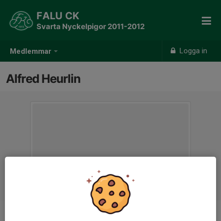
FALU CK
Svarta Nyckelpigor 2011-2012
Logga in
Medlemmar
Alfred Heurlin
Ålder
14 år