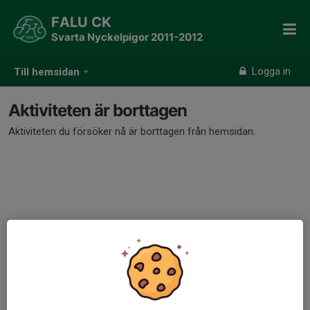
FALU CK
Svarta Nyckelpigor 2011-2012
Logga in
Till hemsidan
Aktiviteten är borttagen
Aktiviteten du försöker nå är borttagen från hemsidan.