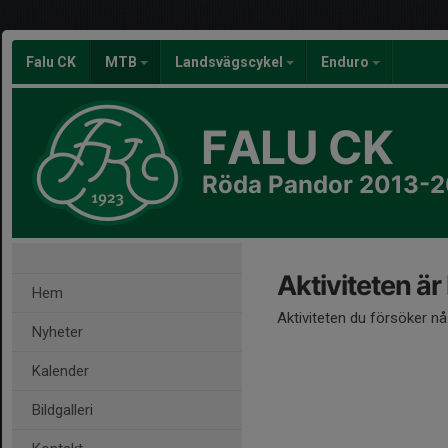
Falu CK
MTB
Landsvägscykel
Enduro
FALU CK
Röda Pandor 2013-2
Aktiviteten är
Hem
Aktiviteten du försöker n
Nyheter
Kalender
Bildgalleri