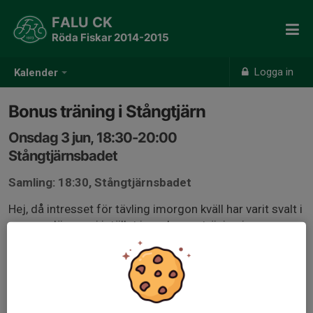
FALU CK
Röda Fiskar 2014-2015
Logga in
Kalender
Bonus träning i Stångtjärn
Onsdag 3 jun, 18:30-20:00
Stångtjärnsbadet
Samling: 18:30, Stångtjärnsbadet
Hej, då intresset för tävling imorgon kväll har varit svalt i
gruppen lägger vi istället in en bonus träning i
Stångtjärn. Samlings tiden är 30min förskjuten alltså till
18.30.
Så in och anmäl i appen om ni vill komma.
Hoppas vi ses.