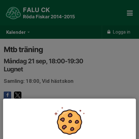
FALU CK
Röda Fiskar 2014-2015
Logga in
Kalender
Mtb träning
Måndag 21 sep, 18:00-19:30
Lugnet
Samling: 18:00, Vid hästskon
Anmälan är öppen för gruppens medlemmar.
Logga in här