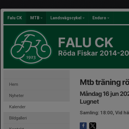
Falu CK
MTB
Landsvägscykel
Enduro
FALU CK
Röda Fiskar 2014-2
Mtb träning r
Hem
Måndag 16 jun 20
Nyheter
Lugnet
Kalender
Samling: 18:00, Vid h
Bildgalleri