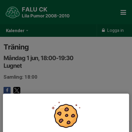
FALU CK
Lila Pumor 2008-2010
Logga in
Kalender
Träning
Måndag 1 jun, 18:00-19:30
Lugnet
Samling: 18:00