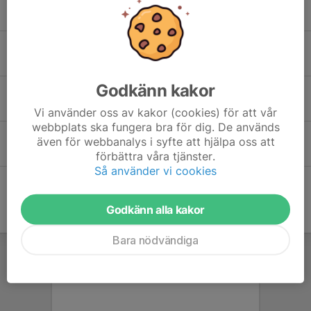
Ingen träning ikväll 12/6
12 jun 2025
0
Inställd Enduroträning 5/6
3 jun 2025
0
Godkänn kakor
Inställd träning imorgon torsdag 22/5
21 maj 2025
0
Vi använder oss av kakor (cookies) för att vår
webbplats ska fungera bra för dig. De används
Ingen Enduro träning 1/5 för Blå Grupp
även för webbanalys i syfte att hjälpa oss att
29 apr 2025
0
förbättra våra tjänster.
Så använder vi cookies
Godkänn alla kakor
Bara nödvändiga