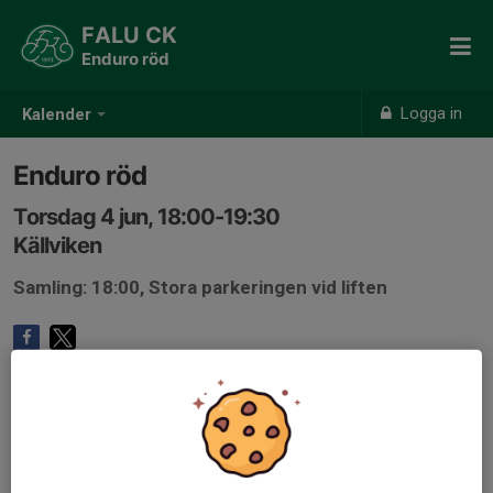
FALU CK
Enduro röd
Logga in
Kalender
Enduro röd
Torsdag 4 jun, 18:00-19:30
Källviken
Samling: 18:00, Stora parkeringen vid liften