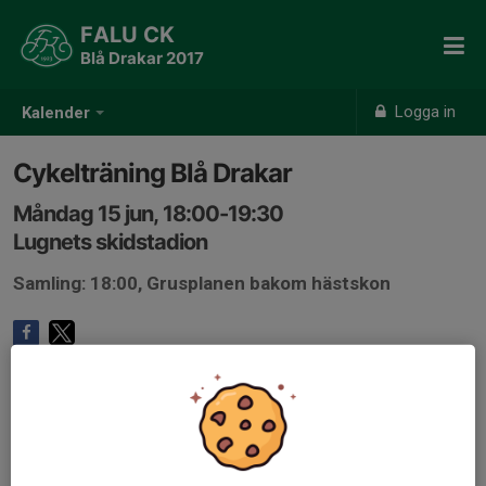
FALU CK
Blå Drakar 2017
Logga in
Kalender
Cykelträning Blå Drakar
Måndag 15 jun, 18:00-19:30
Lugnets skidstadion
Samling: 18:00, Grusplanen bakom hästskon